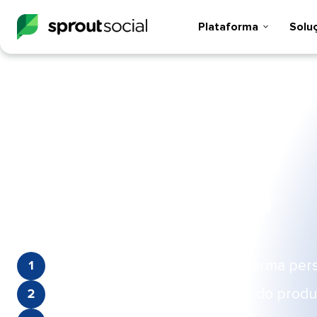
Plataforma​​ 
Soluçõ
Solicite sua
demonstração
personalizada​​ 
Avalie sua estratégia social de forma perso
Veja uma demonstração ao vivo do produto