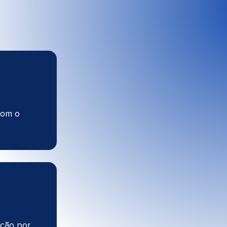
com o
ação por