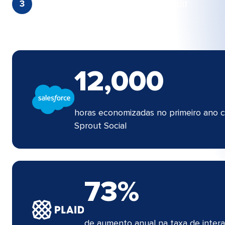
Defina o melhor caminho a seguir​​ 
12,000​​ 
horas economizadas no primeiro ano 
Sprout Social​​ 
73%​​ 
de aumento anual na taxa de inter