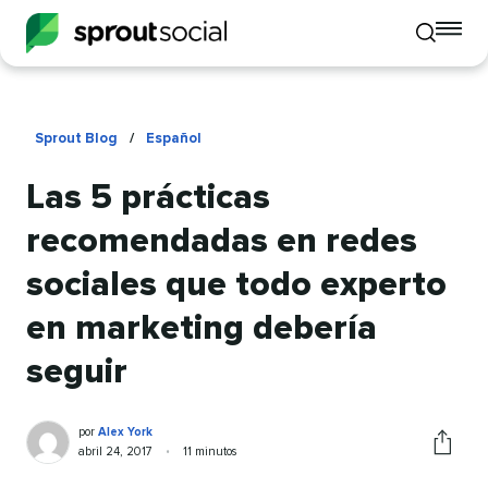
To
Toggle
mo
mobile
me
search
op
Sprout Blog
/
Español
Las 5 prácticas
recomendadas en redes
sociales que todo experto
en marketing debería
seguir
Alex
Escrito
por
Alex York
York
por
Publicado
Veces
abril 24, 2017
•
11 minutos
Compart
en
visto
este