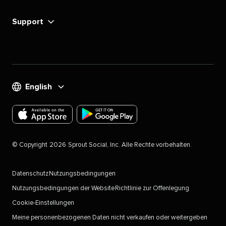
Support​​ 
English​​ 
Laden
Laden
Sie
Sie
©​​ 
Copyright​​ 
2026​​ 
Sprout Social, Inc. Alle Rechte vorbehalten.​​ 
die
die
Sprout
Sprout
Datenschutz​​ 
Nutzungsbedingungen​​ 
Social-
Social-
Nutzungsbedingungen der Website​​ 
Richtlinie zur Offenlegung​​ 
App
App
Cookie-Einstellungen
für
für
Meine personenbezogenen Daten nicht verkaufen oder weitergeben​​ 
iOS-
Android