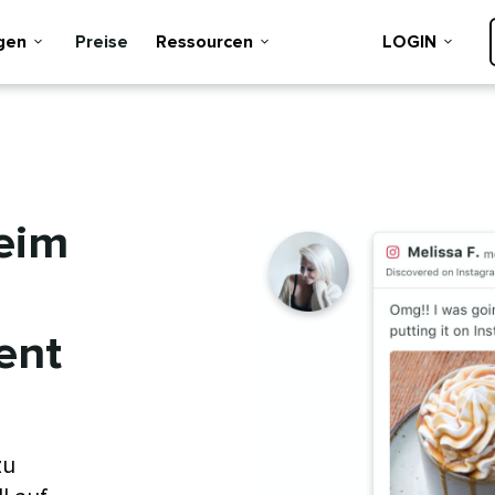
n​​ 
Preise​​ 
Ressourcen​​ 
LOGIN​​ 
Heim
​​ 
m
zu