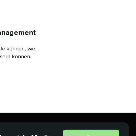
nagement​​ 
ode kennen, wie
rn können.​​ 