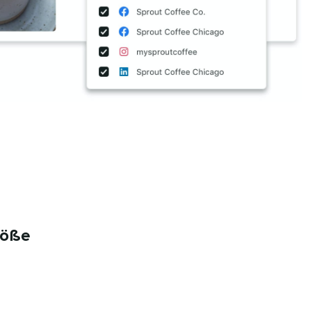
ße​​ 