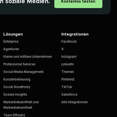
soziale Medien.​​ 
Kostenlos testen​​ 
Lösungen​​ 
Integrationen​​ 
Enterprise​​ 
Facebook​​ 
Agenturen​​ 
X​​ 
Kleine und mittlere Unternehmen​​ 
Instagram​​ 
Professional Services​​ 
LinkedIn​​ 
Social-Media-Management​​ 
Themen​​ 
Kundenbetreuung​​ 
Pinterest​​ 
Social Storefronts​​ 
TikTok​​ 
Soziale Insights​​ 
Salesforce​​ 
Markenbekanntheit und
Alle Integrationen​​ 
Markenbekanntheit​​ 
Team-Effizienz​​ 