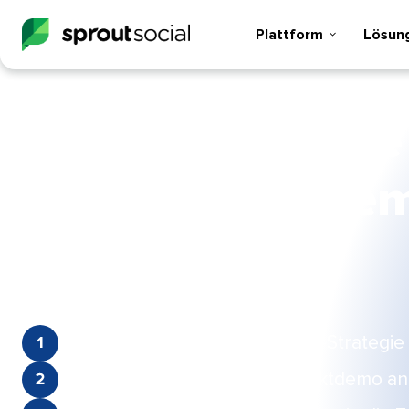
Plattform​​ 
Lösunge
Fordern Sie Ihre
persönliche De
an​​ 
Bewerten Sie Ihre Social Media-Strategie 1:1
Sehen Sie sich eine Live-Produktdemo an​​ 