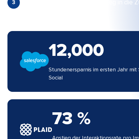
Bestimmen Sie Ihren besten Weg in die Zuk
12,000​​ 
Stundenersparnis im ersten Jahr mit
Social​​ 
73 %​​ 
Anstieg der Interaktionsrate pro I