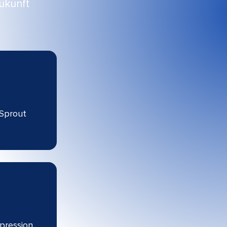
unft​​ 
 Sprout
mpression