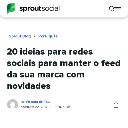
To
Toggle
mo
mobile
me
search
op
Sprout Blog
/
Português
20 ideias para redes
sociais para manter o feed
da sua marca com
novidades
Victoria
Escrito
por
Victoria de Paul
de
por
Publicado
Tempo
novembro 22, 2017
•
15 minutos
Comparti
Paul
em
de
este
leitura
artigo