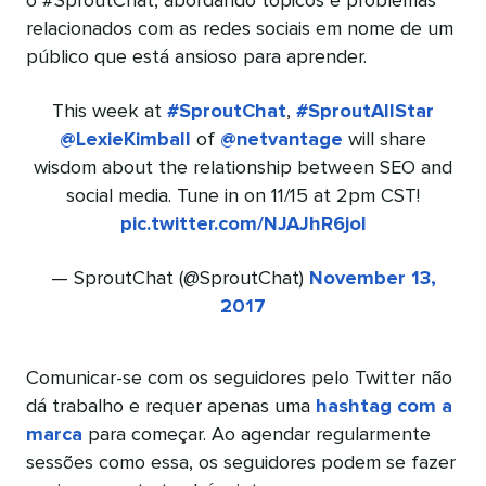
o #SproutChat, abordando tópicos e problemas
relacionados com as redes sociais em nome de um
público que está ansioso para aprender.
This week at
#SproutChat
,
#SproutAllStar
@LexieKimball
of
@netvantage
will share
wisdom about the relationship between SEO and
social media. Tune in on 11/15 at 2pm CST!
pic.twitter.com/NJAJhR6joI
— SproutChat (@SproutChat)
November 13,
2017
Comunicar-se com os seguidores pelo Twitter não
dá trabalho e requer apenas uma
hashtag com a
marca
para começar. Ao agendar regularmente
sessões como essa, os seguidores podem se fazer