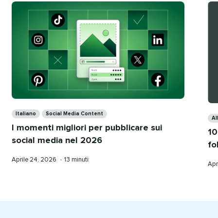
Categories
Ca
Italiano
Social Media Content
Al
I momenti migliori per pubblicare sui
10
social media nel 2026
fo
Pubblicato
Tempo
Aprile 24, 2026
•
13 minuti
Pub
Apr
da
di
da
lettura