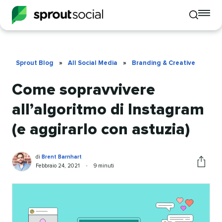
To
Toggle
mo
mobile
me
search
op
Sprout Blog
»
All Social Media
»
Branding & Creative
Come sopravvivere
all’algoritmo di Instagram
(e aggirarlo con astuzia)
Brent
Scritto
di
Brent Barnhart
Barnhart
da
Pubblicato
Tempo
Febbraio 24, 2021
•
9 minuti
Condivid
da
di
questo
lettura
articolo