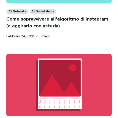
Categories
All Networks
All Social Media
Come sopravvivere all’algoritmo di Instagram
(e aggirarlo con astuzia)
Pubblicato
Tempo
Febbraio 24, 2021
•
9 minuti
da
di
lettura