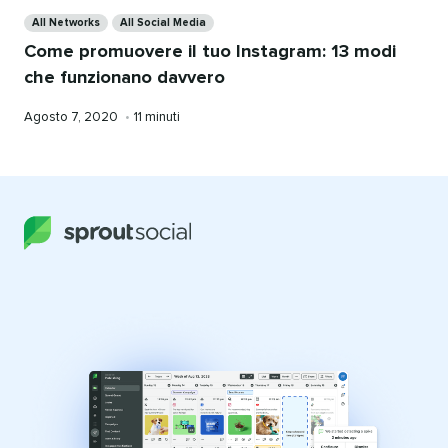
Categories
All Networks
All Social Media
Come promuovere il tuo Instagram: 13 modi
che funzionano davvero
Pubblicato
Tempo
Agosto 7, 2020
•
11 minuti
da
di
lettura