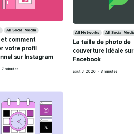
Categories
s
All Social Media
All Networks
All Social Medi
 et comment
La taille de photo de
r votre profil
couverture idéale sur
onnel sur Instagram
Facebook
Temps
•
7 minutes
Publication
Temps
août 3, 2020
•
8 minutes
de
le
de
lecture
lecture