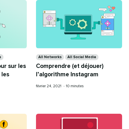
Categories
a
All Networks
All Social Media
ur sur les
Comprendre (et déjouer)
 les
l’algorithme Instagram
Publication
Temps
février 24, 2021
•
10 minutes
le
de
lecture