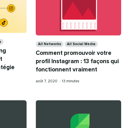
Categories
a
All Networks
All Social Media
ing
Comment promouvoir votre
t
profil Instagram : 13 façons qui
atégie
fonctionnent vraiment
Publication
Temps
août 7, 2020
•
13 minutes
le
de
lecture