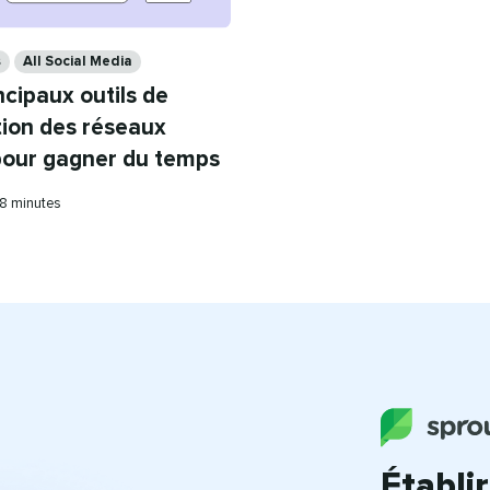
s
All Social Media
ncipaux outils de
tion des réseaux
pour gagner du temps
Temps
8 minutes
de
lecture
Établi