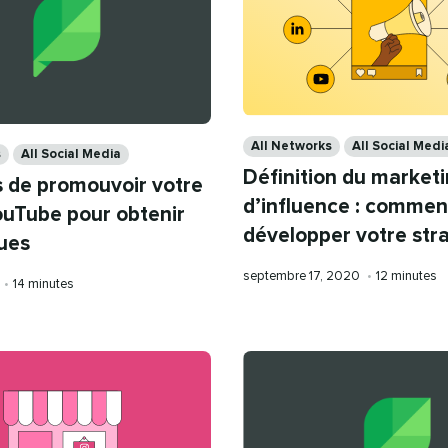
Categories
All Networks
All Social Medi
s
All Social Media
Définition du market
s de promouvoir votre
d’influence : commen
ouTube pour obtenir
développer votre str
vues
Publication
Temps
septembre 17, 2020
•
12 minutes
Temps
•
14 minutes
le
de
de
lecture
lecture