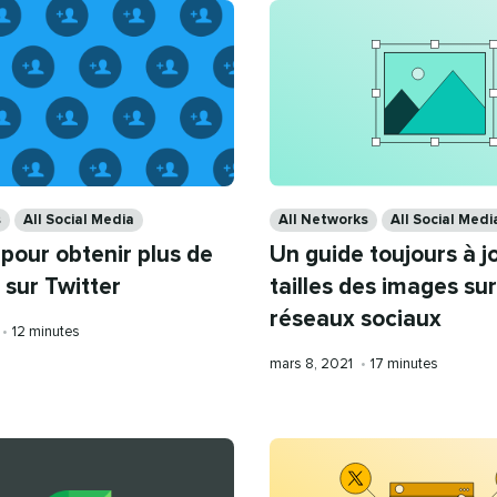
Categories
s
All Social Media
All Networks
All Social Medi
pour obtenir plus de
Un guide toujours à jo
 sur Twitter
tailles des images sur
réseaux sociaux
Temps
•
12 minutes
de
Publication
Temps
mars 8, 2021
•
17 minutes
lecture
le
de
lecture