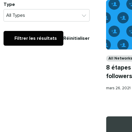
Type
Filtrer les résultats
Réinitialiser
Categories
All Network
8 étapes 
followers
Publication
mars 26, 2021
le