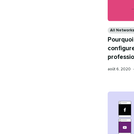
Categories
All Network
Pourquoi
configure
professi
Publication
août 6, 2020
le