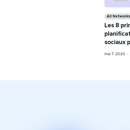
Categories
All Network
Les 8 pri
planifica
sociaux 
Publication
mai 7, 2020
•
le