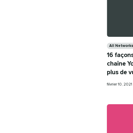
Categories
All Network
16 façon
chaîne Y
plus de 
Publication
février 10, 2021
le