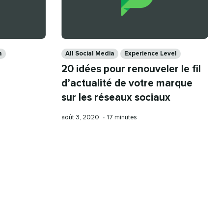
Categories
a
All Social Media
Experience Level
20 idées pour renouveler le fil
d’actualité de votre marque
sur les réseaux sociaux
Publication
Temps
août 3, 2020
•
17 minutes
le
de
lecture