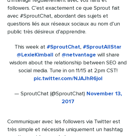
d’interagir régulièrement avec vos fans et
followers. C’est exactement ce que Sprout fait
avec #SproutChat, abordant des sujets et
questions liés aux réseaux sociaux au nom d’un
public très désireux d’apprendre.
This week at
#SproutChat
,
#SproutAllStar
@LexieKimball
of
@netvantage
will share
wisdom about the relationship between SEO and
social media. Tune in on 11/15 at 2pm CST!
pic.twitter.com/NJAJhR6joI
— SproutChat (@SproutChat)
November 13,
2017
Communiquer avec les followers via Twitter est
très simple et nécessite uniquement un hashtag