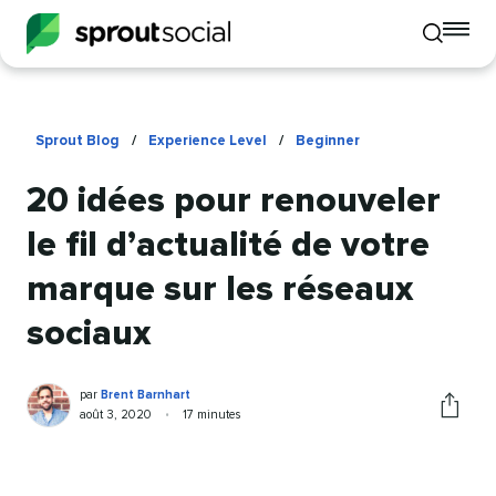
To
Toggle
mo
mobile
me
search
op
Sprout Blog
/
Experience Level
/
Beginner
20 idées pour renouveler
le fil d’actualité de votre
marque sur les réseaux
sociaux
Brent
Ecrit
par
Brent Barnhart
Barnhart
par
Publication
Temps
août 3, 2020
•
17 minutes
Partager
le
de
cet
lecture
article