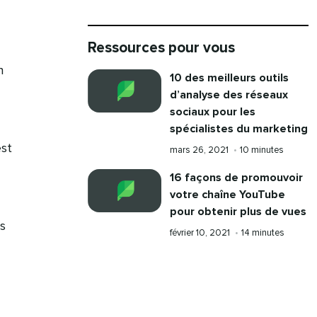
Ressources pour vous
n
10 des meilleurs outils
d’analyse des réseaux
sociaux pour les
spécialistes du marketing
est
Publication
Temps
mars 26, 2021
•
10 minutes
le
de
16 façons de promouvoir
lecture
votre chaîne YouTube
pour obtenir plus de vues
s
Publication
Temps
février 10, 2021
•
14 minutes
le
de
lecture