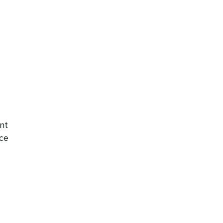
nt
nce