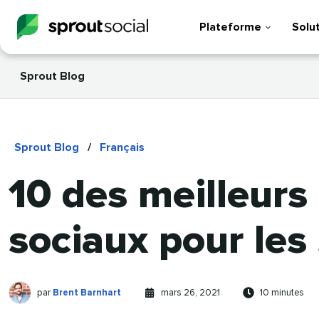
Plateforme
Solu
Sprout Blog
Sprout Blog
/
Français
10 des meilleurs
sociaux pour les
Brent
Ecrit
Publication
Temps
par
Brent Barnhart
mars 26, 2021
10 minutes
Barnhart
par
le
de