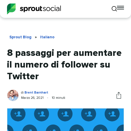
To
Toggle
mo
mobile
me
search
op
Sprout Blog
»
Italiano
8 passaggi per aumentare
il numero di follower su
Twitter
Brent
Scritto
di
Brent Barnhart
Barnhart
da
Pubblicato
Tempo
Marzo 26, 2021
•
10 minuti
Condivid
da
di
questo
lettura
articolo