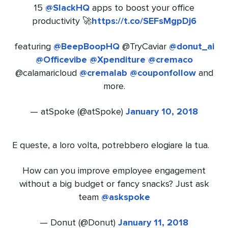
15
@SlackHQ
apps to boost your office
productivity 🚀
https://t.co/SEFsMgpDj6
featuring
@BeepBoopHQ
@TryCaviar
@donut_ai
@Officevibe
@Xpenditure
@cremaco
@calamaricloud
@cremalab
@couponfollow
and
more.
— atSpoke (@atSpoke)
January 10, 2018
E queste, a loro volta, potrebbero elogiare la tua.
How can you improve employee engagement
without a big budget or fancy snacks? Just ask
team
@askspoke
— Donut (@Donut)
January 11, 2018