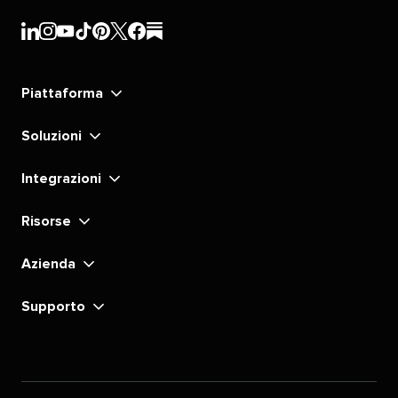
Sprout
Sprout
Sprout
Sprout
Sprout
Sprout
Sprout
Sprout
Social​​ 
Social​​ 
Social​​ 
Social​​ 
Social​​ 
Social​​ 
Social​​ 
Social​​ 
Piattaforma​​ 
LinkedIn​​ 
Instagram​​ 
YouTube​​ 
TikTok​​ 
Pinterest​​ 
X​​ 
Facebook​​ 
substack​​ 
Soluzioni​​ 
Integrazioni​​ 
Risorse​​ 
Azienda​​ 
Supporto​​ 