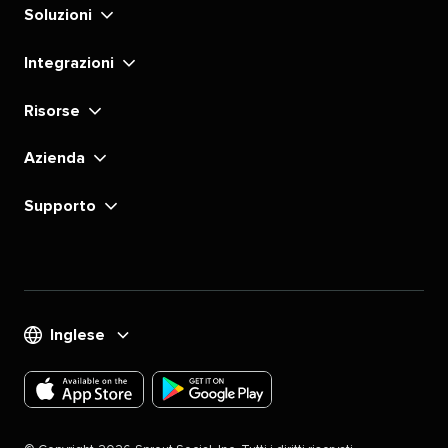
Soluzioni​​ 
Integrazioni​​ 
Risorse​​ 
Azienda​​ 
Supporto​​ 
Inglese​​ 
Scarica
Scarica
l'app
l'app