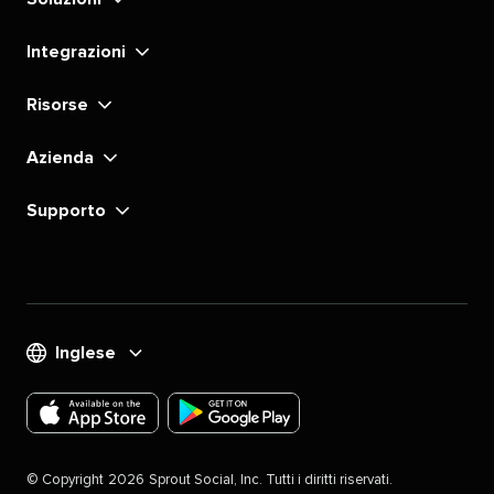
Integrazioni​​ 
Risorse​​ 
Azienda​​ 
Supporto​​ 
Inglese​​ 
Scarica
Scarica
l'app
l'app
©​​ 
Copyright​​ 
2026​​ 
Sprout Social, Inc. Tutti i diritti riservati.​​ 