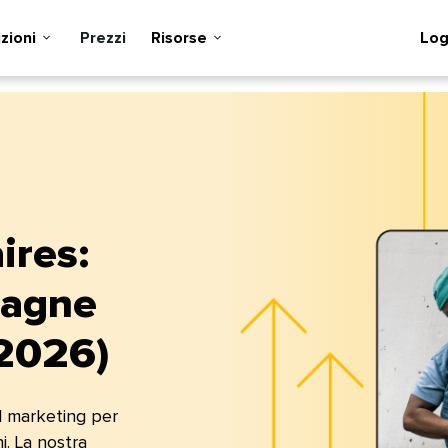
ioni​​ 
Prezzi​​ 
Risorse​​ 
Login
ires:
pagne
026)​​ 
il marketing per
i. La nostra