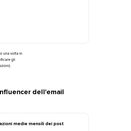
o una volta in
ficare gli
ni).​​ 
nfluencer dell'email
zioni medie mensili dei post​​ 