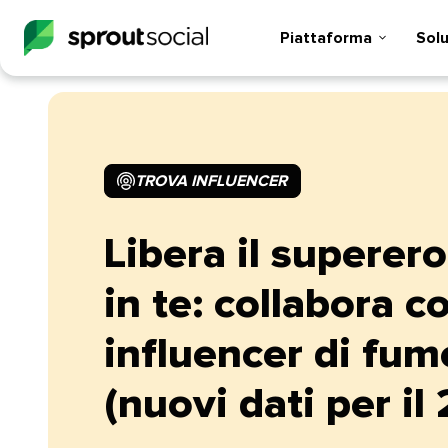
Piattaforma​​ 
Soluz
TROVA INFLUENCER​​ 
Libera il superer
in te: collabora c
influencer di fum
(nuovi dati per il 2