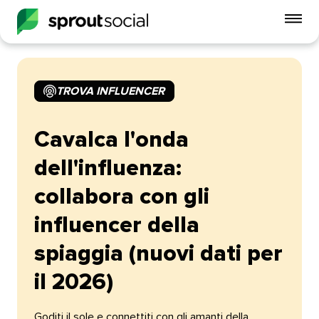
Att
me
mobi
TROVA INFLUENCER​​ 
open
Cavalca l'onda
dell'influenza:
collabora con gli
influencer della
spiaggia (nuovi dati per
il 2026)​​ 
Goditi il sole e connettiti con gli amanti della