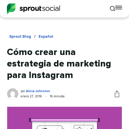
To
Toggle
mo
mobile
me
search
op
Sprout Blog
/
Español
Cómo crear una
estrategia de marketing
para Instagram
Alicia
Escrito
por
Alicia Johnston
Johnston
por
Publicado
Veces
enero 27, 2016
•
16 minutos
Compart
en
visto
este
artículo