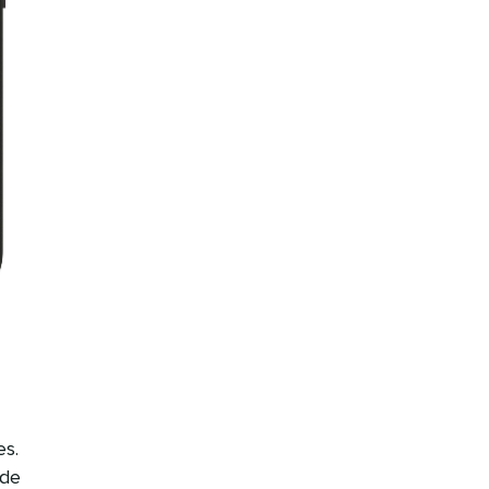
es.
 de