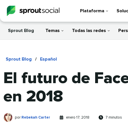
Plataforma
Solu
Sprout Blog
Temas
Todas las redes
Pers
Sprout Blog
/
Español
El futuro de Fa
en 2018
Rebekah
Escrito
Publicado
Veces
por
Rebekah Carter
enero 17, 2018
7 minutos
Carter
por
en
visto