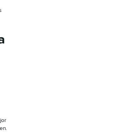
s
a
jor
en.