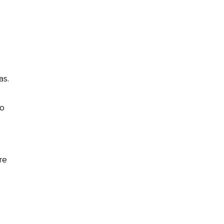
as.
 o
re