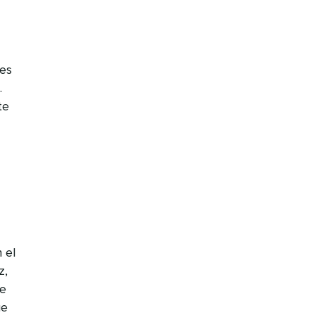
es
.
te
 el
z,
de
ue