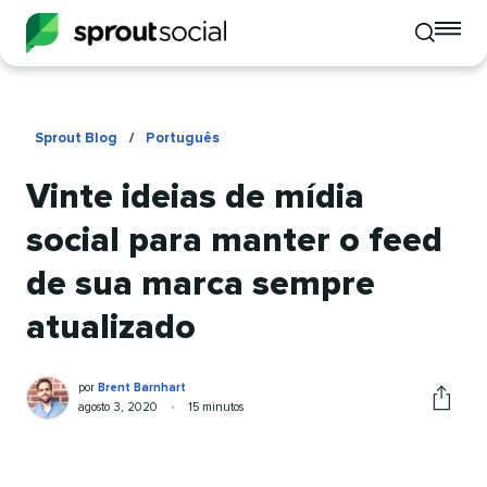
To
Toggle
mo
mobile
me
search
op
Sprout Blog
/
Português
Vinte ideias de mídia
social para manter o feed
de sua marca sempre
atualizado
Brent
Escrito
por
Brent Barnhart
Barnhart
por
Publicado
Tempo
agosto 3, 2020
•
15 minutos
Comparti
em
de
este
leitura
artigo