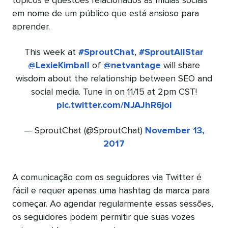
tópicos e questões relacionados às mídias sociais
em nome de um público que está ansioso para
aprender.
This week at
#SproutChat
,
#SproutAllStar
@LexieKimball
of
@netvantage
will share
wisdom about the relationship between SEO and
social media. Tune in on 11/15 at 2pm CST!
pic.twitter.com/NJAJhR6joI
— SproutChat (@SproutChat)
November 13,
2017
A comunicação com os seguidores via Twitter é
fácil e requer apenas uma hashtag da marca para
começar. Ao agendar regularmente essas sessões,
os seguidores podem permitir que suas vozes