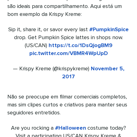
são ideais para compartilhamento. Aqui está um
bom exemplo da Krispy Kreme:
Sip it, share it, or savor every last
#PumpkinSpice
drop. Get Pumpkin Spice lattes in shops now.
(US/CAN)
https://t.co/1DsQjogBM9
pic.twitter.com/VBMR4WpUpD
— Krispy Kreme (@krispykreme)
November 5,
2017
Não se preocupe em filmar comerciais completos,
mas sim clipes curtos e criativos para manter seus
seguidores entretidos.
Are you rocking a
#Halloween
costume today?
Visit a participating US/CAN Krispy Kreme &