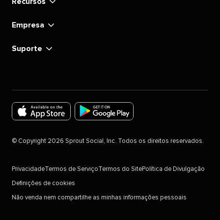
Recursos
Empresa
Suporte
Download
Download
the
the
©
Copyright
2026
Sprout Social, Inc. Todos os direitos reservados.
Sprout
Sprout
Social
Social
Privacidade
Termos de Serviço
Termos do Site
Política de Divulgação
app
app
Definições de cookies
for
for
Não venda nem compartilhe as minhas informações pessoais
IOS
Android
Devices
in