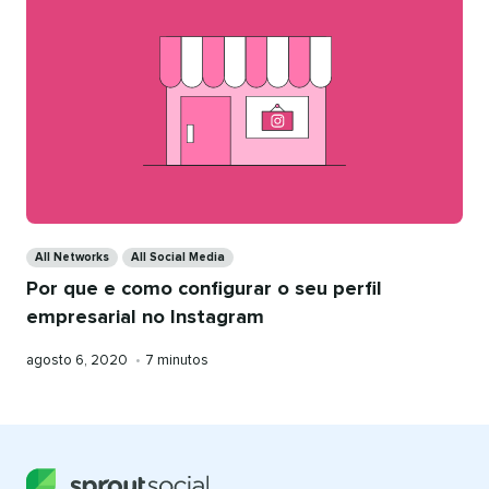
Categories
All Networks
All Social Media
Por que e como configurar o seu perfil
empresarial no Instagram
Publicado
Tempo
agosto 6, 2020
•
7 minutos
em
de
leitura