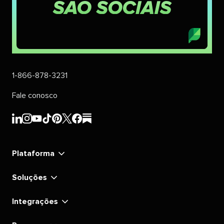
1-866-878-3231
Fale conosco
Sprout
Sprout
Sprout
Sprout
Sprout
Sprout
Sprout
Sprout
Social's
Social's
Social's
Social's
Social's
Social's
Social's
Social's
linkedin
instagram
youtube
tiktok
pinterest
x
facebook
substack
Plataforma
Soluções
Integrações