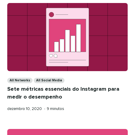
Categories
All Networks
All Social Media
Sete métricas essenciais do Instagram para
medir o desempenho
Publicado
Tempo
dezembro 10, 2020
•
9 minutos
em
de
leitura