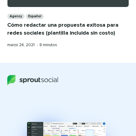
Categories
Agency
Español
Cómo redactar una propuesta exitosa para
redes sociales (plantilla incluida sin costo)
Publicado
Veces
marzo 26, 2021
•
8 minutos
en
visto