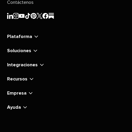
Contáctenos
Sprout
Sprout
Sprout
Sprout
Sprout
Sprout
Sprout
Sprout
Social's
Social's
Social's
Social's
Social's
Social's
Social's
Social's
linkedin
instagram
youtube
tiktok
pinterest
x
facebook
substack
Plataforma
Soluciones
Integraciones
Recursos
Empresa
Ayuda