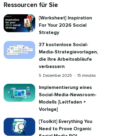
Ressourcen für Sie​​ 
[Worksheet] Inspiration
For Your 2026 Social
Strategy​​ 
37 kostenlose Social-
Media-Strategievorlagen,
die Ihre Arbeitsabläufe
verbessern​​ 
Veröffentlicht
Reading
5. Dezember 2025​​ 
•​​ 
15 minutes​​ 
am
time
Implementierung eines
Social-Media-Newsroom-
Modells [Leitfaden +
Vorlage]​​ 
[Toolkit] Everything You
Need to Prove Organic