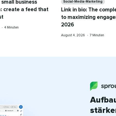
 small business
Social-Media-Marketing​​ 
: create a feed that
Link in bio: The compl
​ 
to maximizing engage
2026​​ 
Lesezeit
 
•​​ 
4 Minuten​​ 
Published
Lesezeit
August 4, 2026​​ 
•​​ 
7 Minuten​​ 
on
Aufba
stärke