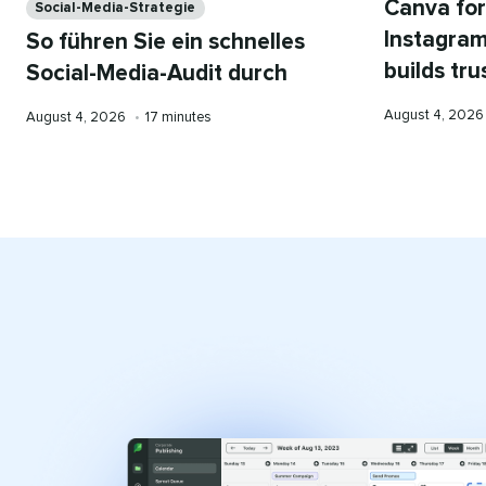
Canva for
Social-Media-Strategie​​ 
Instagram
So führen Sie ein schnelles
builds trust​
Social-Media-Audit durch​​ 
Published
August 4, 2026​​
Published
Reading
August 4, 2026​​ 
•​​ 
17 minutes​​ 
on
on
time