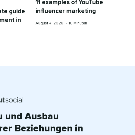
11 examples of YouTube
influencer marketing​​ 
ete guide
ment in
Published
Lesedauer
August 4, 2026​​ 
•​​ 
10 Minuten​​ 
on
u und Ausbau
rer Beziehungen in