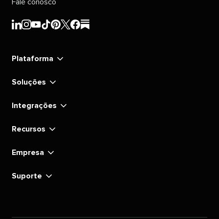
Fale conosco
Sprout
Sprout
Sprout
Sprout
Sprout
Sprout
Sprout
Sprout
Social's
Social's
Social's
Social's
Social's
Social's
Social's
Social's
linkedin
instagram
youtube
tiktok
pinterest
x
facebook
substack
Plataforma
Soluções
Integrações
Recursos
Empresa
Suporte