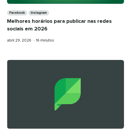
Categories
Facebook
Instagram
Melhores horários para publicar nas redes
sociais em 2026
Publicado
Tempo
abril 29, 2026
•
16 minutos
em
de
leitura