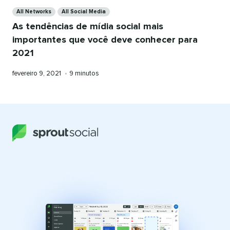
Categories
All Networks
All Social Media
As tendências de mídia social mais
importantes que você deve conhecer para
2021
Publicado
Tempo
fevereiro 9, 2021
•
9 minutos
em
de
leitura