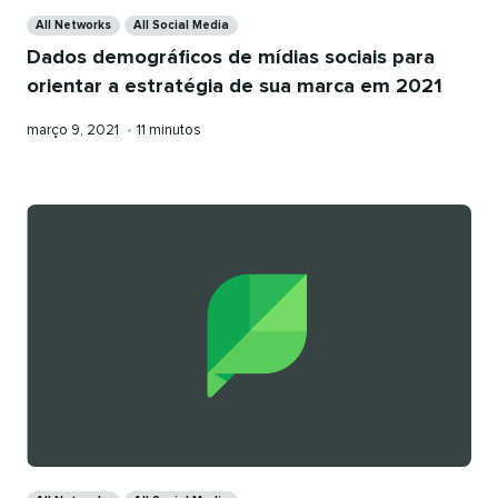
Categories
All Networks
All Social Media
Dados demográficos de mídias sociais para
orientar a estratégia de sua marca em 2021
Publicado
Tempo
março 9, 2021
•
11 minutos
em
de
leitura
Categories