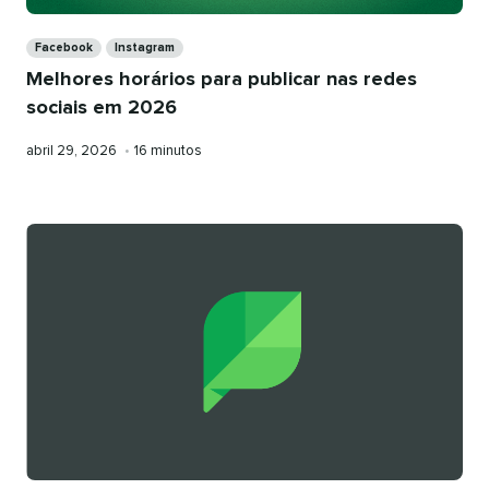
Categories
Facebook
Instagram
Melhores horários para publicar nas redes
sociais em 2026
Publicado
Tempo
abril 29, 2026
•
16 minutos
em
de
leitura