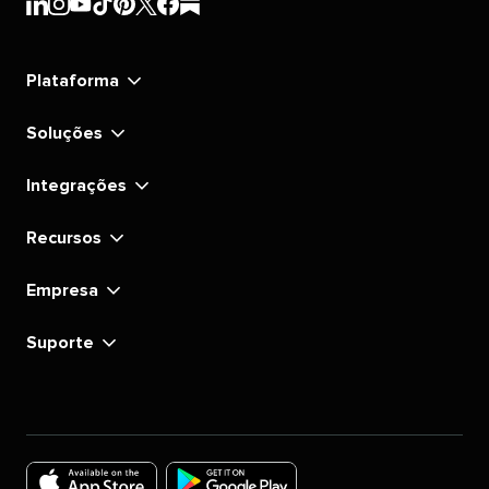
Sprout
Sprout
Sprout
Sprout
Sprout
Sprout
Sprout
Sprout
Social's
Social's
Social's
Social's
Social's
Social's
Social's
Social's
linkedin
instagram
youtube
tiktok
pinterest
x
facebook
substack
Plataforma
Soluções
Integrações
Recursos
Empresa
Suporte