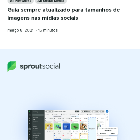
All Networks
All Social Media
Guia sempre atualizado para tamanhos de
imagens nas mídias sociais
Publicado
Tempo
março 8, 2021
•
15 minutos
em
de
leitura