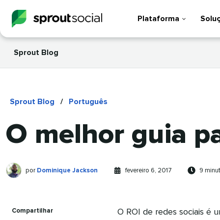
Plataforma
Solu
Sprout Blog
Sprout Blog
/
Português
O melhor guia pa
Dominique
Escrito
Publicado
Tempo
por
Dominique Jackson
fevereiro 6, 2017
9 minu
Jackson
por
em
de
leitura
Compartilhar
O ROI de redes sociais é 