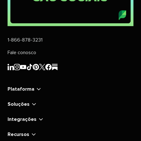
1-866-878-3231
Fale conosco
Sprout
Sprout
Sprout
Sprout
Sprout
Sprout
Sprout
Sprout
Social's
Social's
Social's
Social's
Social's
Social's
Social's
Social's
linkedin
instagram
youtube
tiktok
pinterest
x
facebook
substack
Plataforma
Soluções
Integrações
Recursos