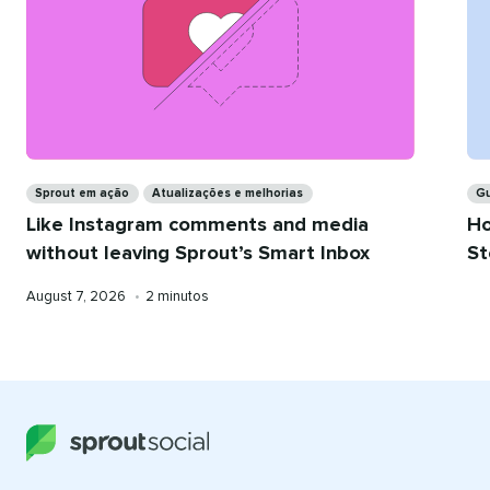
Categorias​​ 
Cat
Sprout em ação​​ 
Atualizações e melhorias​​ 
Gui
Like Instagram comments and media
Ho
without leaving Sprout’s Smart Inbox​​ 
St
Published
Tempo
August 7, 2026​​ 
•​​ 
2 minutos​​ 
on
de
leitura: