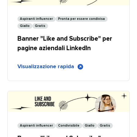
LinkedIn
-
Aspiranti influencer​​ 
Pronta per essere condivisa​​ 
Personalizzabile
Giallo​​ 
Gratis​​ 
Banner "Like and Subscribe" per
pagine aziendali LinkedIn​​ 
di
Visualizzazione rapida
​​ 
Banner
Mi
piace
e
Iscriviti
per
pagine
Aspiranti influencer​​ 
Condivisibile​​ 
Giallo​​ 
Gratis​​ 
aziendali