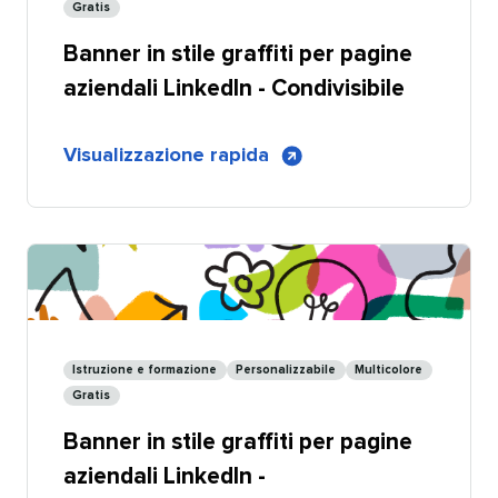
Gratis​​ 
Banner in stile graffiti per pagine
aziendali LinkedIn - Condivisibile​​ 
di
Visualizzazione rapida
​​ 
Banner
per
pagine
aziendali
LinkedIn
in
stile
Istruzione e formazione​​ 
Personalizzabile​​ 
Multicolore​​ 
graffiti
Gratis​​ 
-
Banner in stile graffiti per pagine
Condivisibile
aziendali LinkedIn -