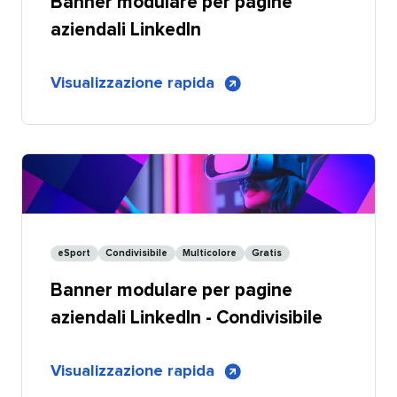
Banner modulare per pagine
aziendali LinkedIn​​ 
di
Visualizzazione rapida
​​ 
Banner
modulare
per
pagine
aziendali
LinkedIn
eSport​​ 
Condivisibile​​ 
Multicolore​​ 
Gratis​​ 
Banner modulare per pagine
aziendali LinkedIn - Condivisibile​​ 
di
Visualizzazione rapida
​​ 
Banner