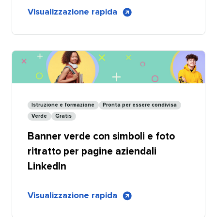
di
Visualizzazione rapida
​​ 
Banner
blu
con
forme
per
pagine
aziendali
Istruzione e formazione​​ 
Pronta per essere condivisa​​ 
LinkedIn
Verde​​ 
Gratis​​ 
-
Banner verde con simboli e foto
Personalizzabile
ritratto per pagine aziendali
LinkedIn​​ 
di
Visualizzazione rapida
​​ 
Banner