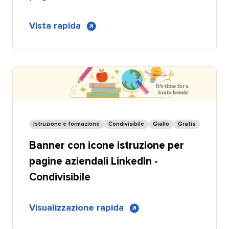
Personalizzabile
di
Vista rapida
​​ 
Banner
giallo
con
icone
a
tema
formazione
Istruzione e formazione​​ 
Condivisibile​​ 
Giallo​​ 
Gratis​​ 
per
Banner con icone istruzione per
pagine
aziendali
pagine aziendali LinkedIn -
LinkedIn
Condivisibile​​ 
di
Visualizzazione rapida
​​ 
Banner