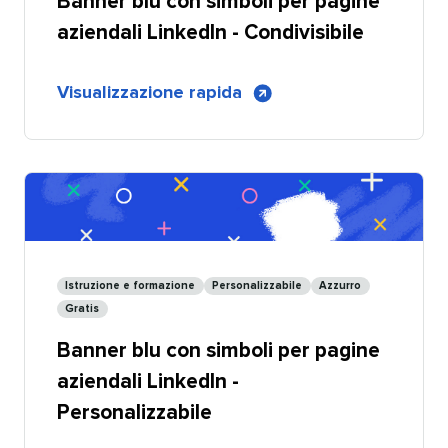
Banner blu con simboli per pagine
aziendali LinkedIn - Condivisibile​​ 
di
Visualizzazione rapida
​​ 
Banner
blu
con
simboli
per
pagine
aziendali
Istruzione e formazione​​ 
Personalizzabile​​ 
Azzurro​​ 
LinkedIn
Gratis​​ 
-
Banner blu con simboli per pagine
Condivisibile
aziendali LinkedIn -
Personalizzabile​​ 