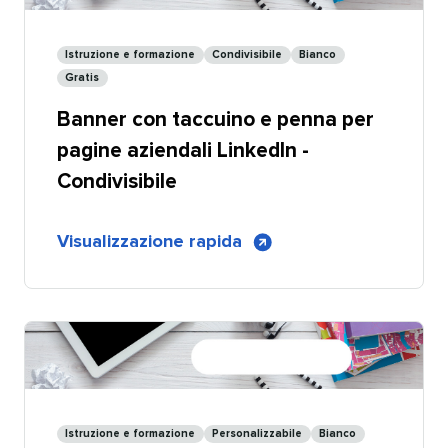
per
pagine
Istruzione e formazione​​ 
Condivisibile​​ 
Bianco​​ 
aziendali
Gratis​​ 
LinkedIn
Banner con taccuino e penna per
pagine aziendali LinkedIn -
Condivisibile​​ 
di
Visualizzazione rapida
​​ 
Banner
con
blocco
e
penna
per
pagine
Istruzione e formazione​​ 
Personalizzabile​​ 
Bianco​​ 