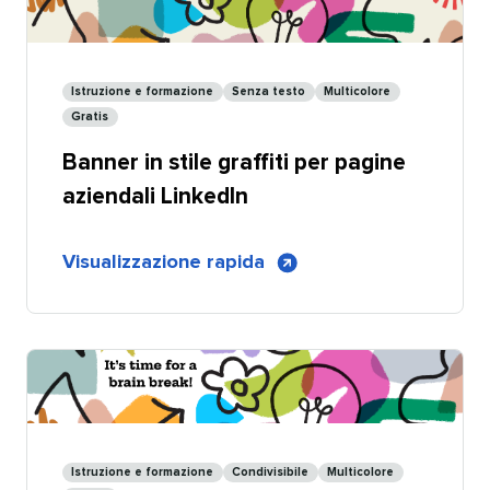
tema
formazione
per
Istruzione e formazione​​ 
Senza testo​​ 
Multicolore​​ 
pagine
Gratis​​ 
aziendali
Banner in stile graffiti per pagine
LinkedIn
-
aziendali LinkedIn​​ 
Personalizzabile
di
Visualizzazione rapida
​​ 
Banner
per
pagine
aziendali
LinkedIn
in
stile
Istruzione e formazione​​ 
Condivisibile​​ 
Multicolore​​ 
graffiti