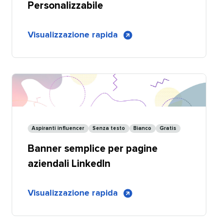
Personalizzabile​​ 
di
Visualizzazione rapida
​​ 
Banner
in
stile
graffiti
per
pagine
aziendali
Aspiranti influencer​​ 
Senza testo​​ 
Bianco​​ 
Gratis​​ 
LinkedIn
Banner semplice per pagine
-
Personalizzabile
aziendali LinkedIn​​ 
di
Visualizzazione rapida
​​ 
Banner
semplice