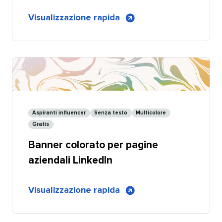
di
Visualizzazione rapida
​​ 
Banner
Mi
piace
e
Iscriviti
per
pagine
Aspiranti influencer​​ 
Senza testo​​ 
Multicolore​​ 
aziendali
Gratis​​ 
LinkedIn
Banner colorato per pagine
-
Personalizzabile
aziendali LinkedIn​​ 
di
Visualizzazione rapida
​​ 
Banner
colorato