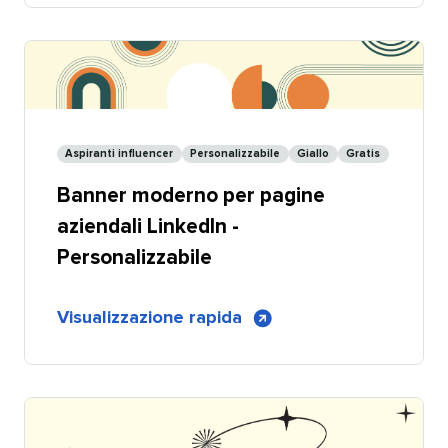
moderno
per
pagine
aziendali
LinkedIn
-
Aspiranti influencer​​ 
Personalizzabile​​ 
Giallo​​ 
Gratis​​ 
Condivisibile
Banner moderno per pagine
aziendali LinkedIn -
Personalizzabile​​ 
di
Visualizzazione rapida
​​ 
Banner
moderno
per
pagine
aziendali