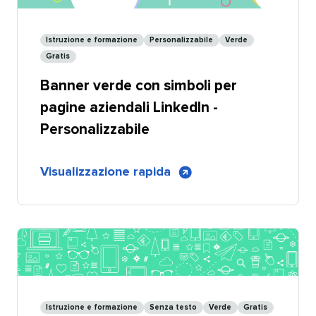
LinkedIn
con
Istruzione e formazione​​ 
Personalizzabile​​ 
Verde​​ 
forme
Gratis​​ 
-
Banner verde con simboli per
Condivisibile
pagine aziendali LinkedIn -
Personalizzabile​​ 
di
Visualizzazione rapida
​​ 
Banner
verde
con
simboli
per
pagine
aziendali
Istruzione e formazione​​ 
Senza testo​​ 
Verde​​ 
Gratis​​ 