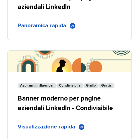
aziendali LinkedIn​​ 
di
Panoramica rapida
​​ 
Banner
moderno
per
pagine
aziendali
LinkedIn
Aspiranti influencer​​ 
Condivisibile​​ 
Giallo​​ 
Gratis​​ 
Banner moderno per pagine
aziendali LinkedIn - Condivisibile​​ 
di
Visualizzazione rapida
​​ 
Banner