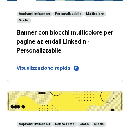
con
blocchi
Aspiranti influencer​​ 
Personalizzabile​​ 
Multicolore​​ 
multicolore
Gratis​​ 
–
Banner con blocchi multicolore per
Condivisibile
pagine aziendali LinkedIn -
Personalizzabile​​ 
di
Visualizzazione rapida
​​ 
Banner
con
blocchi
multicolore
per
pagine
aziendali
Aspiranti influencer​​ 
Senza testo​​ 
Giallo​​ 
Gratis​​ 
LinkedIn