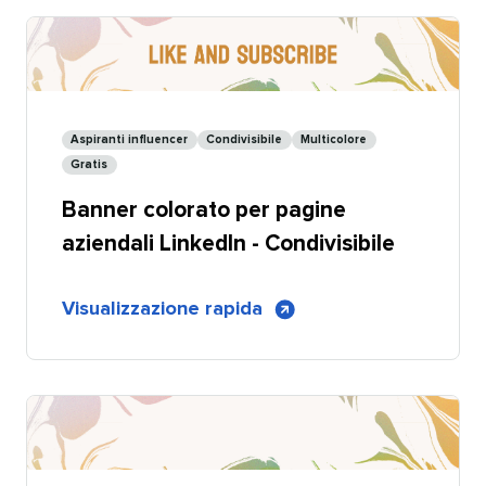
per
pagine
aziendali
LinkedIn
Aspiranti influencer​​ 
Condivisibile​​ 
Multicolore​​ 
Gratis​​ 
Banner colorato per pagine
aziendali LinkedIn - Condivisibile​​ 
di
Visualizzazione rapida
​​ 
Banner
colorato
per
pagine
aziendali
LinkedIn