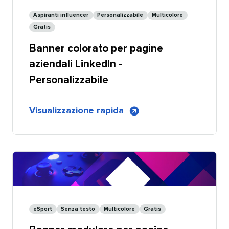
-
Aspiranti influencer​​ 
Personalizzabile​​ 
Multicolore​​ 
Condivisibile
Gratis​​ 
Banner colorato per pagine
aziendali LinkedIn -
Personalizzabile​​ 
di
Visualizzazione rapida
​​ 
Banner
colorato
per
pagine
aziendali
LinkedIn
-
eSport​​ 
Senza testo​​ 
Multicolore​​ 
Gratis​​ 
Personalizzabile