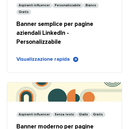
-
Aspiranti influencer​​ 
Personalizzabile​​ 
Bianco​​ 
Condivisibile
Gratis​​ 
Banner semplice per pagine
aziendali LinkedIn -
Personalizzabile​​ 
di
Visualizzazione rapida
​​ 
Banner
semplice
per
pagine
aziendali
LinkedIn
-
Aspiranti influencer​​ 
Senza testo​​ 
Giallo​​ 
Gratis​​ 
Personalizzabile
Banner moderno per pagine