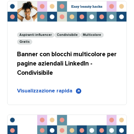
pagine
aziendali
LinkedIn
con
blocchi
Aspiranti influencer​​ 
Condivisibile​​ 
Multicolore​​ 
multicolore
Gratis​​ 
Banner con blocchi multicolore per
pagine aziendali LinkedIn -
Condivisibile​​ 
di
Visualizzazione rapida
​​ 
Banner
per
pagine
aziendali
LinkedIn