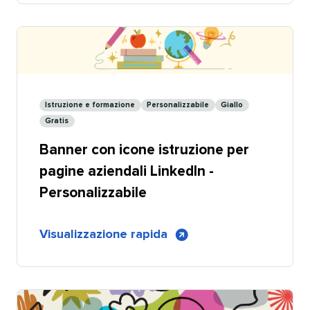
giallo
con
icone
a
tema
formazione
Istruzione e formazione​​ 
Personalizzabile​​ 
Giallo​​ 
per
Gratis​​ 
pagine
Banner con icone istruzione per
aziendali
LinkedIn
pagine aziendali LinkedIn -
-
Personalizzabile​​ 
Condivisibile
di
Visualizzazione rapida
​​ 
Banner
con
icone
a