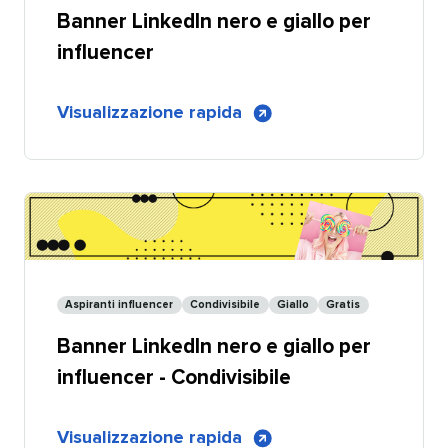
Banner LinkedIn nero e giallo per
-
Personalizzabile
influencer​​ 
di
Visualizzazione rapida
​​ 
Banner
nero
e
giallo
per
pagine
aziendali
Aspiranti influencer​​ 
Condivisibile​​ 
Giallo​​ 
Gratis​​ 
LinkedIn
Banner LinkedIn nero e giallo per
per
influencer
influencer - Condivisibile​​ 
di
Visualizzazione rapida
​​ 