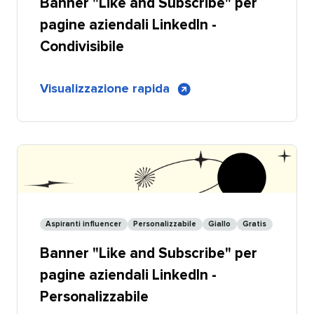
Banner "Like and Subscribe" per
LinkedIn
pagine aziendali LinkedIn -
Condivisibile​​ 
di
Visualizzazione rapida
​​ 
Banner
Mi
piace
e
Iscriviti
per
pagine
Aspiranti influencer​​ 
Personalizzabile​​ 
Giallo​​ 
Gratis​​ 
aziendali
Banner "Like and Subscribe" per
LinkedIn
-
pagine aziendali LinkedIn -
Condivisibile
Personalizzabile​​ 