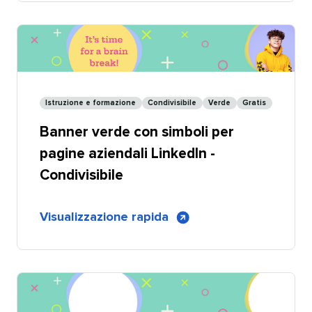
verde
con
simboli
e
foto
ritratto
Istruzione e formazione​​ 
Condivisibile​​ 
Verde​​ 
Gratis​​ 
per
Banner verde con simboli per
pagine
aziendali
pagine aziendali LinkedIn -
LinkedIn
Condivisibile​​ 
di
Visualizzazione rapida
​​ 
Banner
verde
per
pagine
aziendali