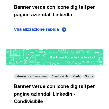
LinkedIn
Banner verde con icone digitali per
-
Personalizzabile
pagine aziendali LinkedIn​​ 
di
Visualizzazione rapida
​​ 
Banner
verde
con
icone
digitali
per
pagine
Istruzione e formazione​​ 
Condivisibile​​ 
Verde​​ 
Gratis​​ 
aziendali
Banner verde con icone digitali per
LinkedIn
pagine aziendali LinkedIn -
Condivisibile​​ 