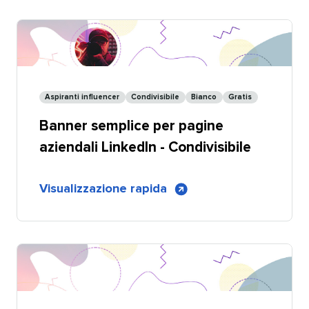
per
pagine
aziendali
LinkedIn
Aspiranti influencer​​ 
Condivisibile​​ 
Bianco​​ 
Gratis​​ 
Banner semplice per pagine
aziendali LinkedIn - Condivisibile​​ 
di
Visualizzazione rapida
​​ 
Banner
semplice
per
pagine
aziendali
LinkedIn