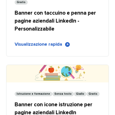
aziendali
Gratis​​ 
LinkedIn
Banner con taccuino e penna per
-
Condivisibile
pagine aziendali LinkedIn -
Personalizzabile​​ 
di
Visualizzazione rapida
​​ 
Banner
con
blocco
e
penna
per
pagine
Istruzione e formazione​​ 
Senza testo​​ 
Giallo​​ 
Gratis​​ 
aziendali
Banner con icone istruzione per
LinkedIn
-
pagine aziendali LinkedIn​​ 