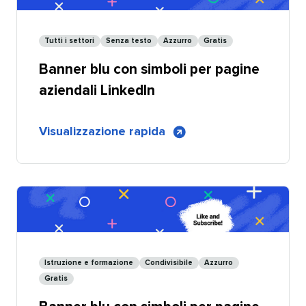
pagine
aziendali
Tutti i settori​​ 
Senza testo​​ 
Azzurro​​ 
Gratis​​ 
LinkedIn
Banner blu con simboli per pagine
per
influencer
aziendali LinkedIn​​ 
-
Personalizzabile
di
Visualizzazione rapida
​​ 
Banner
blu
con
forme
per
pagine
aziendali
Istruzione e formazione​​ 
Condivisibile​​ 
Azzurro​​ 
LinkedIn
Gratis​​ 