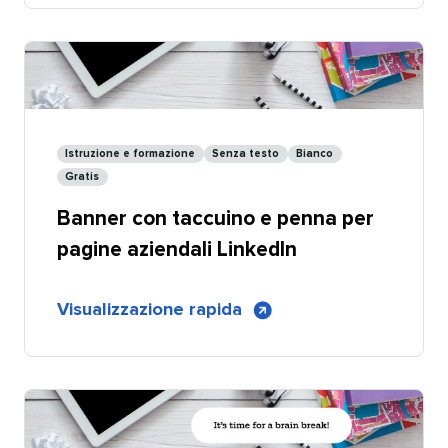
verde
con
icone
digitali
per
pagine
Istruzione e formazione​​ 
Senza testo​​ 
Bianco​​ 
aziendali
Gratis​​ 
LinkedIn
Banner con taccuino e penna per
-
Personalizzabile
pagine aziendali LinkedIn​​ 
di
Visualizzazione rapida
​​ 
Banner
con
blocco
e
penna