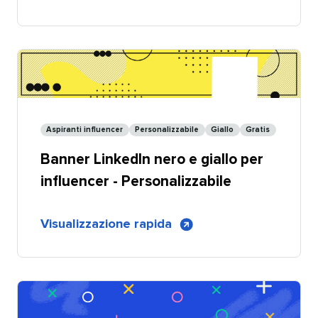
Banner
nero
e
giallo
per
pagine
aziendali
Aspiranti influencer​​ 
Personalizzabile​​ 
Giallo​​ 
Gratis​​ 
LinkedIn
Banner LinkedIn nero e giallo per
per
influencer
influencer - Personalizzabile​​ 
-
Condivisibile
di
Visualizzazione rapida
​​ 
Banner
nero
e
giallo
per