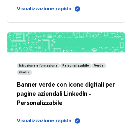
di
Visualizzazione rapida
​​ 
Banner
verde
con
icone
digitali
per
pagine
Istruzione e formazione​​ 
Personalizzabile​​ 
Verde​​ 
aziendali
Gratis​​ 
LinkedIn
Banner verde con icone digitali per
-
Condivisibile
pagine aziendali LinkedIn -
Personalizzabile​​ 
di
Visualizzazione rapida
​​ 
Banner