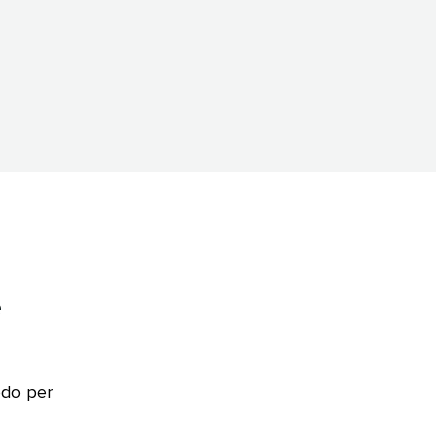
e
odo per