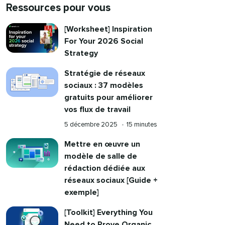
Ressources pour vous​​ 
[Worksheet] Inspiration
For Your 2026 Social
Strategy​​ 
Stratégie de réseaux
sociaux : 37 modèles
gratuits pour améliorer
vos flux de travail​​ 
Publié
Reading
5 décembre 2025​​ 
•​​ 
15 minutes​​ 
le
time
Mettre en œuvre un
modèle de salle de
rédaction dédiée aux
réseaux sociaux [Guide +
exemple]​​ 
[Toolkit] Everything You
Need to Prove Organic