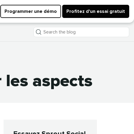
Programmer une démo
Profitez d'un essai gratuit
Search
the
blog
es aspects​​ 