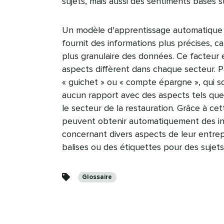
sujets, mais aussi des sentiments basés sur
Un modèle d'apprentissage automatique c
fournit des informations plus précises, c
plus granulaire des données. Ce facteur 
aspects diffèrent dans chaque secteur. P
« guichet » ou « compte épargne », qui s
aucun rapport avec des aspects tels que l
le secteur de la restauration. Grâce à ce
peuvent obtenir automatiquement des inf
concernant divers aspects de leur entrep
balises ou des étiquettes pour des sujets 
Catégories​​ 
Glossaire​​ 