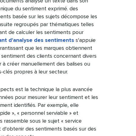
documents analyse un texte dans son
 unique du sentiment exprimé. des
ments basée sur les sujets décompose les
nsuite regroupés par thématiques telles
vant de calculer les sentiments pour
ant d'analyse des sentiments
s'appuie
rantissant que les marques obtiennent
 sentiment des clients concernant divers
oir à créer manuellement des balises ou
clés propres à leur secteur.​​ 
spects est la technique la plus avancée
onnées pour mesurer leur sentiment et les
ent identifiés. Par exemple, elle
apide », « personnel serviable » et
s rassemble sous le sujet « service
t d'obtenir des sentiments basés sur des