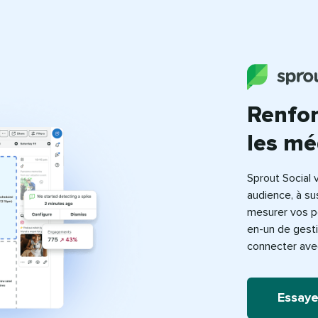
Renfor
les méd
Sprout Social 
audience, à s
mesurer vos p
en-un de gest
connecter avec 
Essaye