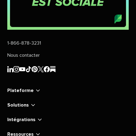
1-866-878-3231
Nous contacter
Sprout
Sprout
Sprout
Sprout
Sprout
Sprout
Sprout
Sprout
Social's
Social's
Social's
Social's
Social's
Social's
Social's
Social's
linkedin
instagram
youtube
tiktok
pinterest
x
facebook
substack
Plateforme
Solutions
Intégrations
Ressources