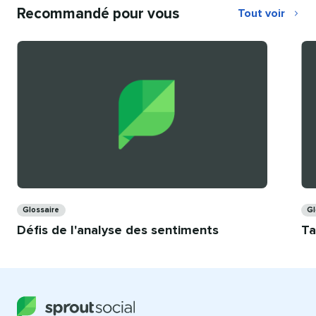
Recommandé pour vous​​ 
Tout voir
Recommandé
pour
vous
Catégories​​ 
Cat
Glossaire​​ 
Gl
Défis de l'analyse des sentiments​​ 
Ta