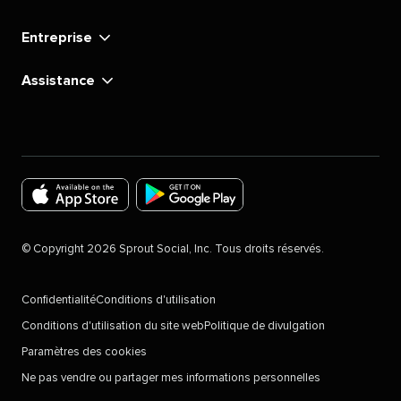
Entreprise
Assistance
Download
Download
the
the
©
Copyright
2026
Sprout Social, Inc. Tous droits réservés.
Sprout
Sprout
Social
Social
Confidentialité
Conditions d'utilisation
app
app
Conditions d'utilisation du site web
Politique de divulgation
for
for
Paramètres des cookies
IOS
Android
Ne pas vendre ou partager mes informations personnelles
Devices
in