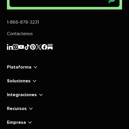
1-866-878-3231
Contáctenos
Sprout
Sprout
Sprout
Sprout
Sprout
Sprout
Sprout
Sprout
Social's
Social's
Social's
Social's
Social's
Social's
Social's
Social's
linkedin
instagram
youtube
tiktok
pinterest
x
facebook
substack
Plataforma
Soluciones
Integraciones
Recursos
Empresa