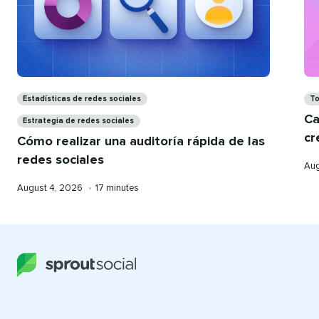
Categorías​​ 
Cat
Estadísticas de redes sociales​​ 
To
Ca
Estrategia de redes sociales​​ 
cr
Cómo realizar una auditoría rápida de las
redes sociales​​ 
Pub
Aug
on
Published
Reading
August 4, 2026​​ 
•​​ 
17 minutes​​ 
on
time