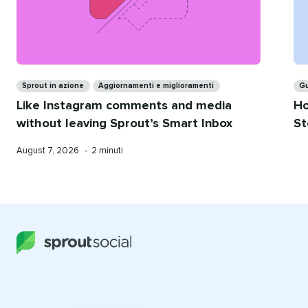
Categorie​​ 
Cat
Sprout in azione​​ 
Aggiornamenti e miglioramenti​​ 
Gui
Like Instagram comments and media
Ho
without leaving Sprout’s Smart Inbox​​ 
St
Published
Tempo
August 7, 2026​​ 
•​​ 
2 minuti​​ 
on
di
lettura