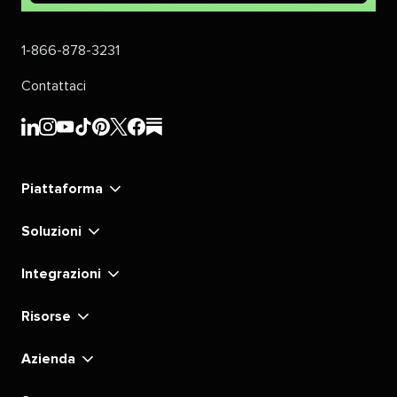
1-866-878-3231
Contattaci
Sprout
Sprout
Sprout
Sprout
Sprout
Sprout
Sprout
Sprout
Social's
Social's
Social's
Social's
Social's
Social's
Social's
Social's
linkedin
instagram
youtube
tiktok
pinterest
x
facebook
substack
Piattaforma
Soluzioni
Integrazioni
Risorse
Azienda