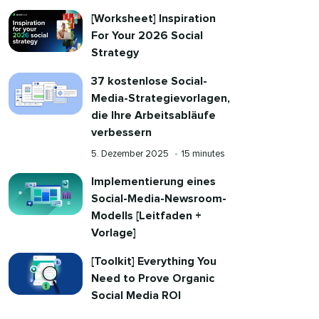
[Worksheet] Inspiration
For Your 2026 Social
Strategy​​ 
37 kostenlose Social-
Media-Strategievorlagen,
die Ihre Arbeitsabläufe
verbessern​​ 
Veröffentlicht
Reading
5. Dezember 2025​​ 
•​​ 
15 minutes​​ 
am
time
Implementierung eines
Social-Media-Newsroom-
Modells [Leitfaden +
Vorlage]​​ 
[Toolkit] Everything You
Need to Prove Organic
Social Media ROI​​ 