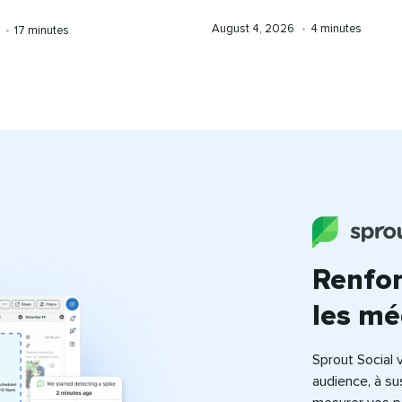
Published
Temps
August 4, 2026​​ 
•​​ 
4 minutes​​ 
Reading
 
•​​ 
17 minutes​​ 
on
de
time
lecture
Renfor
les méd
Sprout Social 
audience, à s