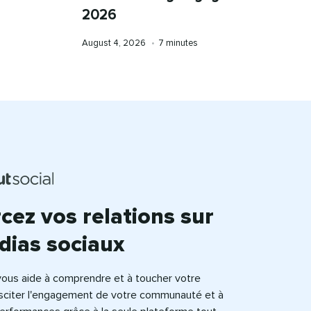
2026​​ 
Published
Temps
August 4, 2026​​ 
•​​ 
7 minutes​​ 
on
de
lecture
cez vos relations sur
ias sociaux​​ 
vous aide à comprendre et à toucher votre
usciter l'engagement de votre communauté et à