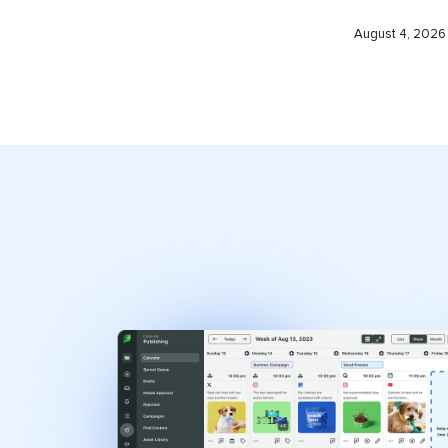
Published
August 4, 2026​​
on