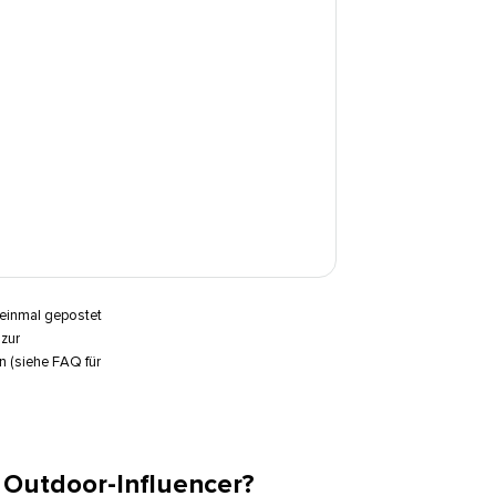
 einmal gepostet
 zur
n (siehe FAQ für
utdoor-Influencer?​​ 