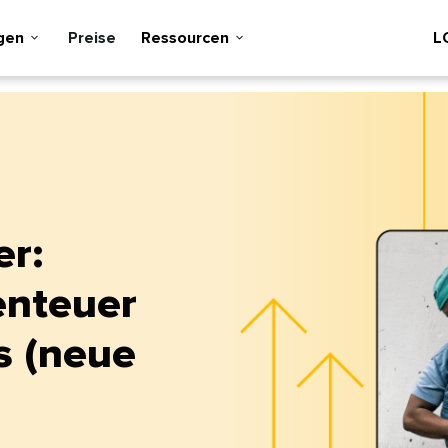
n​​ 
Preise​​ 
Ressourcen​​ 
LO
er:
enteuer
 (neue