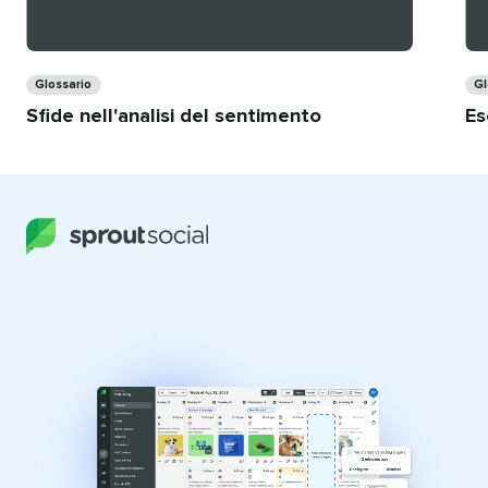
Categorie​​ 
Cat
Glossario​​ 
Gl
Sfide nell'analisi del sentimento​​ 
Es