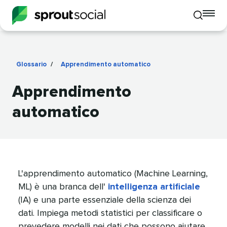
To
Toggle
mo
mobile
me
search
op
Glossario
/
Apprendimento automatico
​​ 
Apprendimento
automatico​​ 
L'apprendimento automatico (Machine Learning,
ML) è una branca dell'
intelligenza artificiale
(IA) e una parte essenziale della scienza dei
dati. Impiega metodi statistici per classificare o
prevedere modelli nei dati che possono aiutare