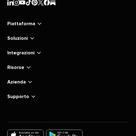
Sprout
Sprout
Sprout
Sprout
Sprout
Sprout
Sprout
Sprout
Social's
Social's
Social's
Social's
Social's
Social's
Social's
Social's
linkedin
instagram
youtube
tiktok
pinterest
x
facebook
substack
Piattaforma
Soluzioni
Integrazioni
Risorse
Azienda
Supporto