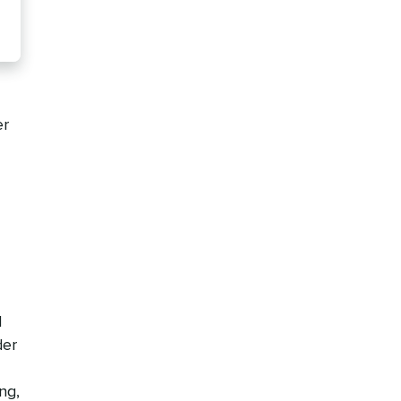
er
d
der
ng,