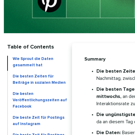
Table of Contents
Summary
Wie Sprout die Daten
gesammelt hat
Die besten Zeit
Die besten Zeiten für
Nachmittag, zwisch
Beiträge in sozialen Medien
Die besten Tage 
Die besten
mittwochs,
an de
Veröffentlichungszeiten auf
Interaktionsrate zu
Facebook
Die ungünstigste
Die beste Zeit für Postings
da an diesem Tag d
auf Instagram
Die Daten:
Basier