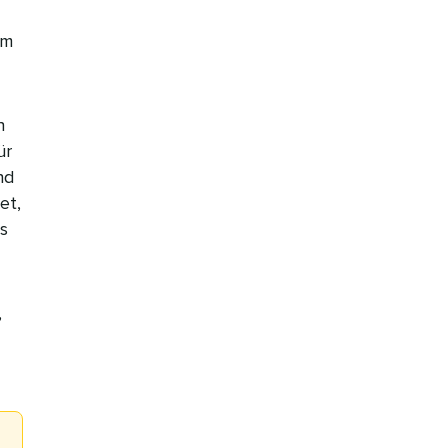
am
n
ür
nd
et,
s
,