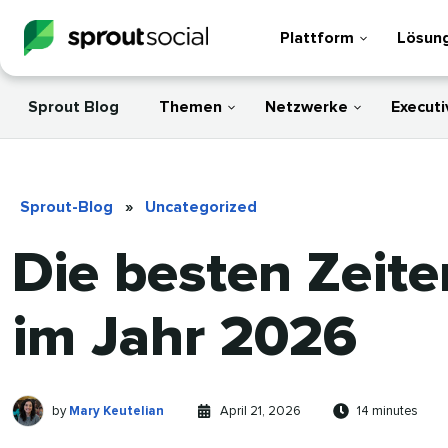
Plattform
Lösun
Sprout Blog
Themen
Netzwerke
Executi
Sprout-Blog
»
Uncategorized
Die besten Zeite
im Jahr 2026
Mary
Written
Published
Reading
by
Mary Keutelian
April 21, 2026
14 minutes
Keutelian
by
on
time